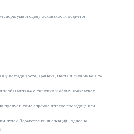
 неспоразума и оцену основаности поднетог
 у погледу врсте, времена, места и лица на које се
е или обавештење о суштини и обиму конкретног
ли пропуст, тиме спречио штетне последице или
им путем Здравственој инспекцији, односно
д