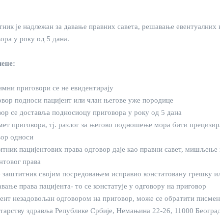
ник је надлежан за давање правних савета, решавање евентуалних
ора у року од 5 дана.
ене:
имни приговори се не евидентирају
овор подноси пацијент или члан његове уже породице
вор се доставља подносиоцу приговора у року од 5 дана
мет приговора, тј. разлог за његово подношење мора бити прецизиран
вор односи
итник пацијентових права одговор даје као правни савет, мишљењ
нтовог права
је заштитник својим посредовањем исправио констатовану грешку и
вање права пацијента- то се констатује у одговору на приговор
јент незадовољан одговором на приговор, може се обратити писмен
арству здравља Републике Србије, Немањина 22-26, 11000 Београ