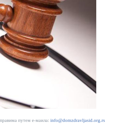
 правима путем е-маила:
info@domzdravljasid.org.rs