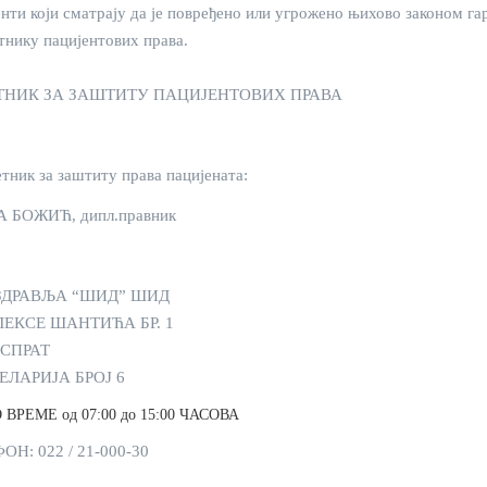
нти који сматрају да је повређено или угрожено њихово законом г
нику пацијентових права.
ТНИК ЗА ЗАШТИТУ ПАЦИЈЕНТОВИХ ПРАВА
ник за заштиту права пацијената:
 БОЖИЋ, дипл.правник
ЗДРАВЉА “ШИД” ШИД
ЛЕКСЕ ШАНТИЋА БР. 1
 СПРАТ
ЛАРИЈА БРОЈ 6
ВРЕМЕ од 07:00 до 15:00 ЧАСОВА
ОН: 022 / 21-000-30