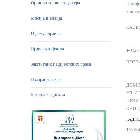
Организациона структура
Пације
Заштит
Мисија и визија
САВЕ
О дому здравља
Права пацијената
►Савет
ВЕСНА
Заштитник пацијентових права
Изабрани лекар
ДОМ 
УЛ. А
Календар здравља
ПРВИ
КАНЦЕ
РАДНО 
ТЕЛЕФ