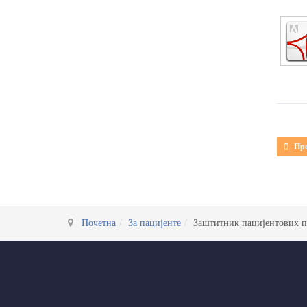
Претх
Пр
Почетна
За пацијенте
Заштитник пацијентових п