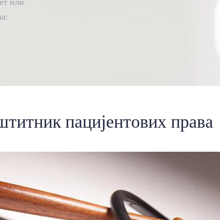
ет или
а:
штитник пацијентових права