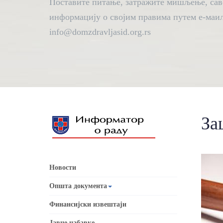
Поставите питање, затражите мишљење, сав
информацију о својим правима путем е-маил
info@domzdravljasid.org.rs
За
Новости
Општа документа
Финансијски извештаји
Јавне набавке