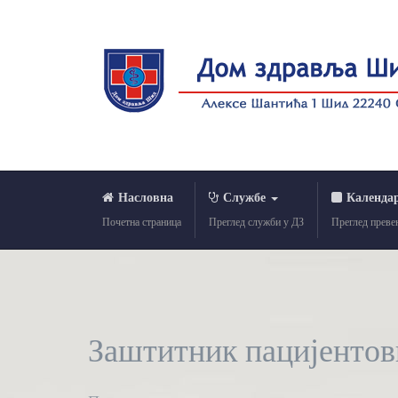
Насловна
Службе
Календа
Почетна страница
Преглед служби у ДЗ
Преглед преве
Заштитник пацијентов