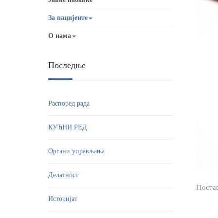
За пацијенте
О нама
Последње
Распоред рада
КУЋНИ РЕД
Органи управљања
Делатност
Постав
Историјат