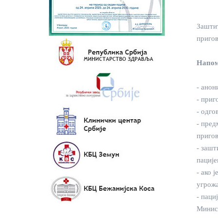
Заштит
пригов
Напом
- анон
- приг
- одго
- пред
приго
- зашт
пације
- ако 
угрожа
- паци
Минист