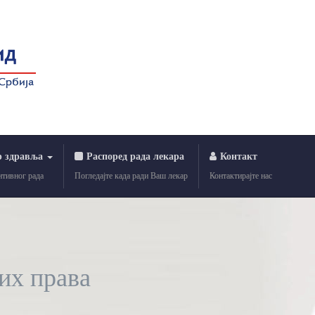
р здравља
Распоред рада лекара
Контакт
нтивног рада
Погледајте када ради Ваш лекар
Контактирајте нас
их права