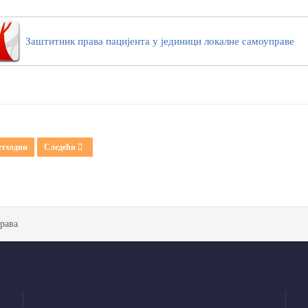
Заштитник права пацијента у јединици локалне самоуправе
одни чланак: Права пацијената
Следећи чланак: Изабрани лекар
етходни
Следећи
рава